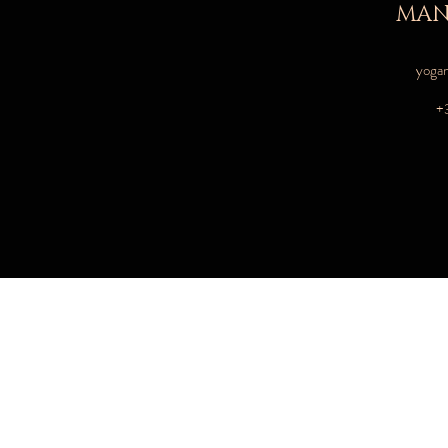
MAN
yoga
+